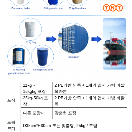
1
1kg ~
2 P
E
가방 안쪽 + 1개의 엽지 가방 바깥
15kg
kg 포장
쪽
카튼
25kg-50kg 포
2 P
E
가방 안쪽 + 1개의 엽지 가방 바깥
포장
장
쪽
다른 포장재
맞춤형 포장
드럼
D
38cm*
H
60cm 또는 맞춤형, 25kg / 드럼
크기