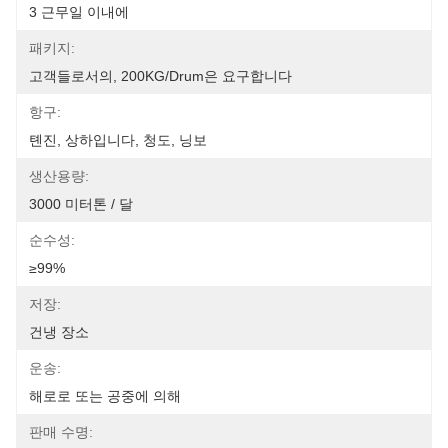
3 근무일 이내에
패키지:
고객들로서의, 200KG/Drum은 요구합니다
항구:
톈진, 상하입니다, 청도, 닝보
생산용량:
3000 미터톤 / 달
순수성:
≥99%
저장:
건냉 장소
운송:
해로로 또는 공중에 의해
판매 수명: