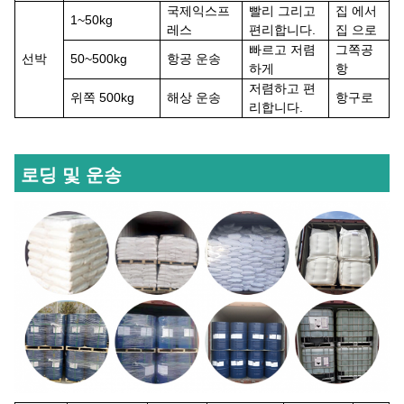
국제
익스프
빨리
그리고
집 에서
1~50kg
레스
편리합니다.
집 으로
빠르고 저렴
그쪽
공
선박
50~500kg
항공 운송
하게
항
저렴하고 편
위쪽
500kg
해상 운송
항구로
리합니다.
로딩 및 운송