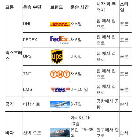
시작 과 목
스타
교통
운송 수단
브랜드
운송 시간
적지
일
집 에서 집
DHL
3~6일
표본
으로
집 에서 집
FEDEX
3~6일
표본
으로
익스프레
집 에서 집
UPS
3~6일
표본
스
으로
집 에서 집
TNT
3~6일
표본
으로
집 에서 집
EMS
8 ~ 15 일
표본
으로
공항에서 공
공기
비행기로
3~7일
순서
항
아시아: 15-
20일
유럽: 25~35
항구에서 항
바다
선박 으로
순서
일
구로