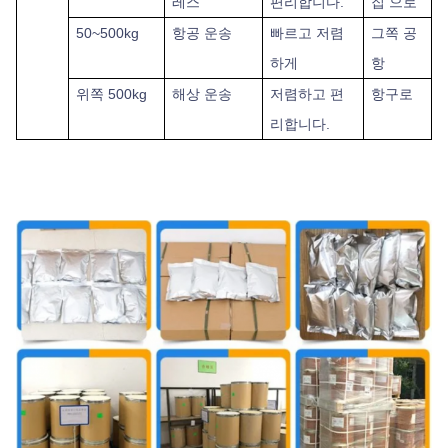
레스
편리합니다.
집 으로
50~500kg
항공 운송
빠르고 저렴
그쪽
공
하게
항
위쪽
500kg
해상 운송
저렴하고 편
항구로
리합니다.