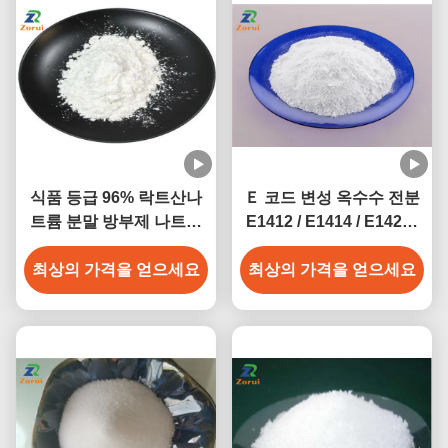
식품 등급 96% 락트산나
Ｅ 코드 변성 옥수수 전분
트륨 분말 방부제 나트륨
E1412 / E1414 / E1422 /
2-하이드록시프로파노에
E1442
최상의 가격을 얻으세요
이트 CAS 867-56-1
최상의 가격을 얻으세요