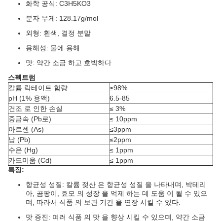
화학 공식: C3H5KO3
분자 무게: 128.17g/mol
외형: 흰색, 결정 분말
용해성: 물에 용해
맛: 약간 소금 하고 호박하다
스펙트럼
칼륨 락테이트 함량
≥98%
pH (1% 용액)
6.5-85
건조 로 인한 손실
≤ 3%
중금속 (Pb로)
≤ 10ppm
아르센 (As)
≤3ppm
납 (Pb)
≤2ppm
수은 (Hg)
≤ 1ppm
카드미움 (Cd)
≤ 1ppm
특징:
항균성 성질: 칼륨 젖산 은 항균성 성질 을 나타내며, 박테리
아, 곰팡이, 효모 의 성장 을 억제 하는 데 도움 이 될 수 있으
며, 따라서 식품 의 보관 기간 을 연장 시킬 수 있다.
맛 증진: 여러 식품 의 맛 을 향상 시킬 수 있으며, 약간 소금