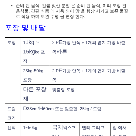
준비 된 음식: 칼륨 젖산 분말 은 준비 된 음식, 미리 포장 된
음식물, 간편 식품 에 사용 되어 맛 을 향상 시키고 보존 물질
로 작용 하며 보관 수명 을 연장 한다.
포장 및 배달
1kg ~
E
포장
1
2 P
가방 안쪽 + 1개의 엽지 가방 바깥
15kg
카튼
kg 포
쪽
장
E
25kg-50kg
2 P
가방 안쪽 + 1개의 엽지 가방 바깥
포장
쪽
다른 포장
맞춤형 포장
재
D
H
드럼
38cm*
60cm 또는 맞춤형, 25kg / 드럼
크기
국제
선박
1~50kg
익스프
빨리
그리고
집 에서