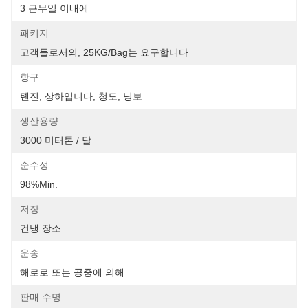
3 근무일 이내에
패키지:
고객들로서의, 25KG/Bag는 요구합니다
항구:
톈진, 상하입니다, 청도, 닝보
생산용량:
3000 미터톤 / 달
순수성:
98%min.
저장:
건냉 장소
운송:
해로로 또는 공중에 의해
판매 수명: