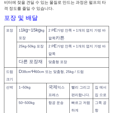
비터에 젖을 견딜 수 있는 물질로
만드는 과정은 펄프의 타
격 정도를 줄일 수 있습니다.
포장 및 배달
1kg~15kg
E
포장
1
kg
2 P
가방 안쪽 + 1개의 엽지 가방 바
카튼
포장
깥쪽
E
25kg-50kg 포장
2 P
가방 안쪽 + 1개의 엽지 가방 바
깥쪽
다른 포장재
맞춤형 포장
D
H
드럼
38cm*
60cm 또는 맞춤형, 25kg / 드럼
크기
국제
선박
1~50kg
익스
빨리
그리고
집 에서
프레스
편리합니다.
집 으로
50~500kg
항공 운송
빠르고 저렴
그쪽
공
하게
항